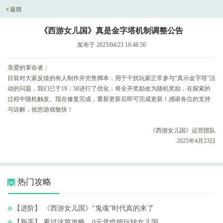
《西游女儿国》真是金字塔机制调整公告
发布于 2025/04/23 18:48:50
亲爱的掌命者：
目前对大家反馈的有人制作并兜售脚本，用于干扰玩家正常参与“真示金字塔”活
动的问题，我们已于19：50进行了优化：将全开奖励改为随机奖励，在探索的
过程中随机触发。现在修复完成，重新更新后即可完成更新！感谢各位的支持
与谅解，祝您游戏愉快！
《西游女儿国》运营团队
2025年4月23日
热门攻略
【进阶】 ​《西游女儿国》“鬼魂”时代真的来了
【新手】 ​看过这篇攻略，0元党也能玩转女儿国