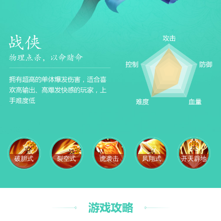
破胆式
裂空式
虎袭击
凤翔式
开天辟地