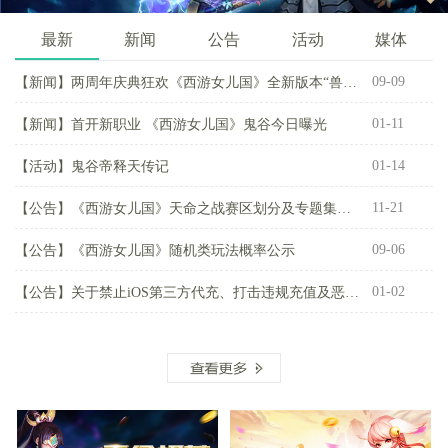
最新
新闻
公告
活动
媒体
09-09
【新闻】
两周年庆典狂欢《西游女儿国》全新版本“兽魂觉醒”重磅来袭！
【
01-11
【新闻】
首开新职业 《西游女儿国》鬼谷今日曝光
【
01-14
【活动】
鬼谷帝释天传记
【
11-21
【公告】
《西游女儿国》天命之战赛区划分及专题集结活动开启公告
【
09-06
【公告】
《西游女儿国》随机类玩法概率公示
【
01-02
【公告】
关于禁止iOS第三方代充、打击违规充值及恶意退款行为公告
【