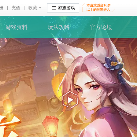
册
|
充值
|
收藏
收藏
游族游戏
游戏资料
玩法攻略
官方论坛