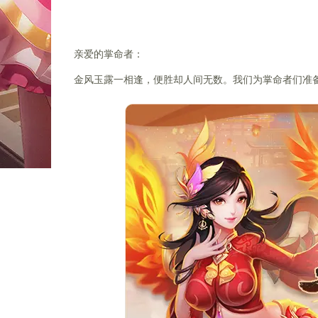
亲爱的掌命者：
金风玉露一相逢，便胜却人间无数。我们为掌命者们准