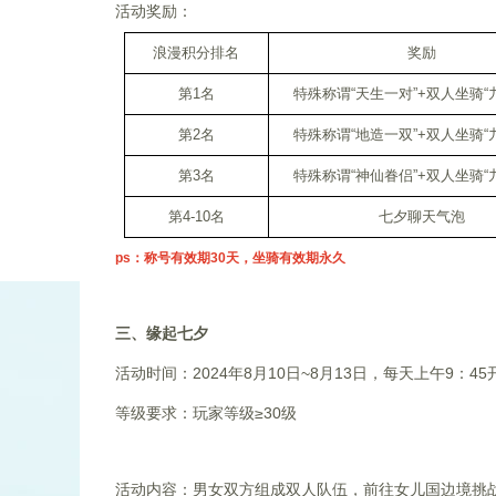
活动奖励：
浪漫积分排名
奖励
第1名
特殊称谓“天生一对”+双人坐骑“
第2名
特殊称谓“地造一双”+双人坐骑“
第3名
特殊称谓“神仙眷侣”+双人坐骑“
第4-10名
七夕聊天气泡
ps：称号有效期30天，坐骑有效期永久
三、缘起七夕
活动时间：2024年8月10日~8月13日，每天上午9：4
等级要求：玩家等级≥30级
活动内容：男女双方组成双人队伍，前往女儿国边境挑