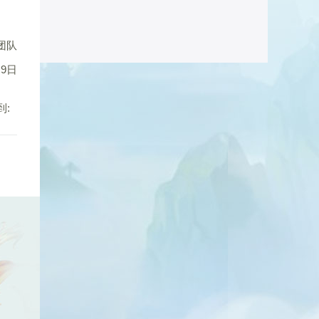
团队
9日
到: