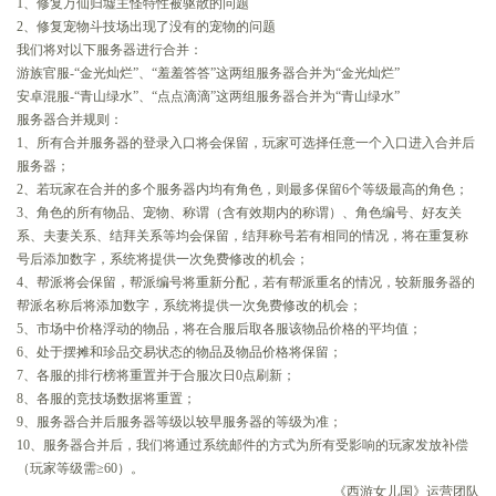
1、修复万仙归墟主怪特性被驱散的问题
2、修复宠物斗技场出现了没有的宠物的问题
我们将对以下服务器进行合并：
游族官服-“金光灿烂”、“羞羞答答”这两组服务器合并为“金光灿烂”
安卓混服-“青山绿水”、“点点滴滴”这两组服务器合并为“青山绿水”
服务器合并规则：
1、所有合并服务器的登录入口将会保留，玩家可选择任意一个入口进入合并后
服务器；
2、若玩家在合并的多个服务器内均有角色，则最多保留6个等级最高的角色；
3、角色的所有物品、宠物、称谓（含有效期内的称谓）、角色编号、好友关
系、夫妻关系、结拜关系等均会保留，结拜称号若有相同的情况，将在重复称
号后添加数字，系统将提供一次免费修改的机会；
4、帮派将会保留，帮派编号将重新分配，若有帮派重名的情况，较新服务器的
帮派名称后将添加数字，系统将提供一次免费修改的机会；
5、市场中价格浮动的物品，将在合服后取各服该物品价格的平均值；
6、处于摆摊和珍品交易状态的物品及物品价格将保留；
7、各服的排行榜将重置并于合服次日0点刷新；
8、各服的竞技场数据将重置；
9、服务器合并后服务器等级以较早服务器的等级为准；
10、服务器合并后，我们将通过系统邮件的方式为所有受影响的玩家发放补偿
（玩家等级需≥60）。
《西游女儿国》运营团队