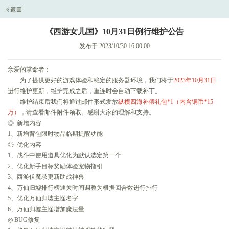
《西游女儿国》10月31日例行维护公告
发布于 2023/10/30 16:00:00
亲爱的掌命者：
为了提供更好的游戏体验和稳定的服务器环境，我们将于
2023年10月31
日
进行维护更新，维护完成之后，重连时会自动下载补丁。
维护结束后我们将通过邮件形式发放
纵横四海补偿礼包*1（内含铜币*15
万）
，请查看邮件附件领取。感谢大家的理解和支持。
◎ 新增内容
1、新增背包限时物品临期提醒功能
◎ 优化内容
1、战斗中使用道具优化为默认选定第一个
2、优化新手目标奖励体验宠物指引
3、西游伏魔录更新助战神兽
4、万仙归墟排行榜通关时间调整为根据回合数进行排行
5、优化万仙归墟主怪名字
6、万仙归墟主怪增加魔法量
◎ BUG修复