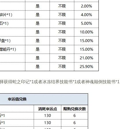
择获得蛇之印记*1或者冰冻结界技能书*1或者神魂颠倒技能书*1