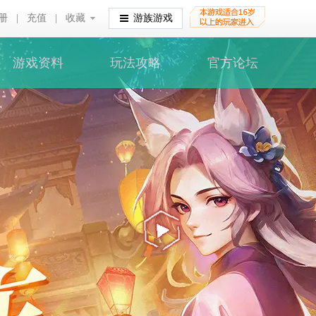
册
|
充值
|
收藏
收藏
游族游戏
游戏资料
玩法攻略
官方论坛