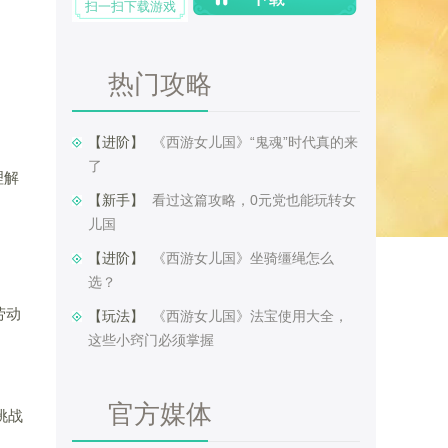
扫一扫下载游戏
热门攻略
【进阶】 ​
《西游女儿国》“鬼魂”时代真的来
了
理解
【新手】 ​
看过这篇攻略，0元党也能玩转女
儿国
【进阶】 ​
《西游女儿国》坐骑缰绳怎么
选？
劳动
【玩法】 ​
《西游女儿国》法宝使用大全，
这些小窍门必须掌握
官方媒体
挑战