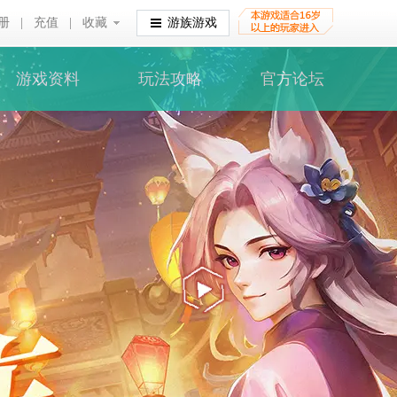
册
|
充值
|
收藏
收藏
游族游戏
游戏资料
玩法攻略
官方论坛