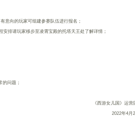
:59期间，有意向的玩家可组建参赛队伍进行报名；
具体赛程安排请玩家移步至凌霄宝殿的托塔天王处了解详情；
常的问题；
《西游女儿国》运营
2022年4月