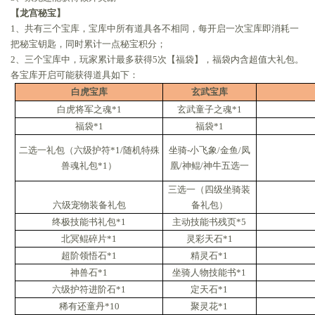
【龙宫秘宝】
1、共有三个宝库，宝库中所有道具各不相同，每开启一次宝库即消耗一
把秘宝钥匙，同时累计一点秘宝积分；
2、三个宝库中，玩家累计最多获得5次【福袋】，福袋内含超值大礼包。
各宝库开启可能获得道具如下：
白虎宝库
玄武宝库
白虎将军之魂*1
玄武童子之魂*1
福袋*1
福袋*1
二选一礼包（六级护符*1/随机特殊
坐骑-小飞象/金鱼/凤
兽魂礼包*1）
凰/神鲲/神牛五选一
三选一（四级坐骑装
六级宠物装备礼包
备礼包）
终极技能书礼包*1
主动技能书残页*5
北冥鲲碎片*1
灵彩天石*1
超阶领悟石*1
精灵石*1
神兽石*1
坐骑人物技能书*1
六级护符进阶石*1
定天石*1
稀有还童丹*10
聚灵花*1