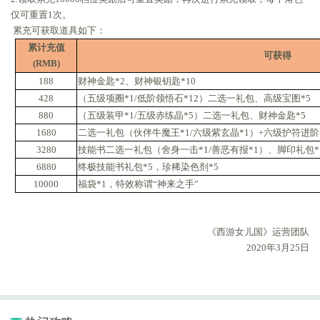
仅可重置1次。
累充可获取道具如下：
累计充值
可获得
(RMB)
188
财神金匙*2、财神银钥匙*10
428
（五级项圈*1/低阶领悟石*12）二选一礼包、高级宝图*5
880
（五级装甲*1/五级赤练晶*5）二选一礼包、财神金匙*5
1680
二选一礼包（伙伴牛魔王*1/六级紫玄晶*1）+六级护符进阶
3280
技能书二选一礼包（舍身一击*1/善恶有报*1）、脚印礼包*
6880
终极技能书礼包*5，珍稀染色剂*5
10000
福袋*1，特效称谓“神来之手”
《西游女儿国》运营团队
2020年
3
月
2
5
日