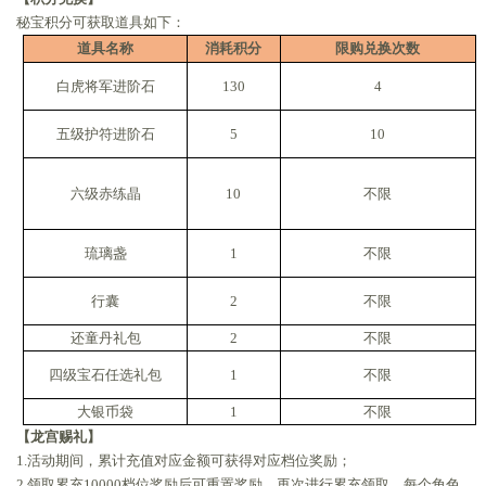
秘宝积分可获取道具如下：
道具名称
消耗积分
限购兑换次数
白虎将军进阶石
130
4
五级护符进阶石
5
10
六级赤练晶
10
不限
琉璃盏
1
不限
行囊
2
不限
还童丹礼包
2
不限
四级宝石任选礼包
1
不限
大银币袋
1
不限
【龙宫赐礼】
1.活动期间，累计充值对应金额可获得对应档位奖励；
2.领取累充10000档位奖励后可重置奖励，再次进行累充领取，每个角色