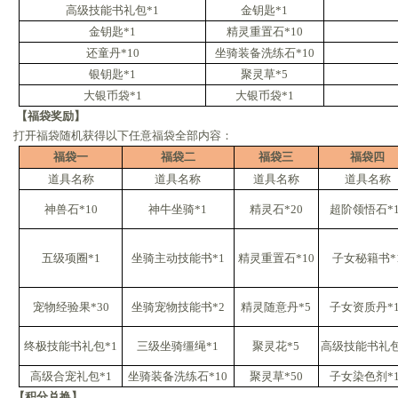
高级技能书礼包*1
金钥匙*1
金钥匙*1
精灵重置石*10
还童丹*10
坐骑装备洗练石*10
银钥匙*1
聚灵草*5
大银币袋*1
大银币袋*1
【福袋奖励】
打开福袋随机获得以下任意福袋全部内容：
福袋一
福袋二
福袋三
福袋四
道具名称
道具名称
道具名称
道具名称
神兽石*10
神牛坐骑*1
精灵石*20
超阶领悟石*1
五级项圈*1
坐骑主动技能书*1
精灵重置石*10
子女秘籍书*
宠物经验果*30
坐骑宠物技能书*2
精灵随意丹*5
子女资质丹*1
终极技能书礼包*1
三级坐骑缰绳*1
聚灵花*5
高级技能书礼包
高级合宠礼包*1
坐骑装备洗练石*10
聚灵草*50
子女染色剂*1
【积分兑换】