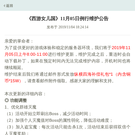
《西游女儿国》11月05日例行维护公告
发布于 2019/11/04 18:24:14
亲爱的掌命者：
为了提供更好的游戏体验和稳定的服务器环境，我们将于
2019
年11
月05日上午8:00-11:00
进行维护更新，维护完成之后，重连时会自
动下载补丁，如果在预定时间内无法完成维护内容，开机时间也将
继续顺延。
维护结束后我们将通过邮件形式发放
纵横四海补偿礼包*1（内含铜
币*15W）
，请查看邮件附件领取。感谢大家的理解和支持。
本次更新的详细内容：
◎ 功能调整
1
、优化群雄灭魔
（1）活动开始立即刷出Boss，减少活动时间；
（2）加强个人灭魔值对Boss的属性弱化，降低活动难度；
（3）加入盗宝魔：每次活动只能击杀1次，活动结束后获得双倍个
人灭魔奖励；