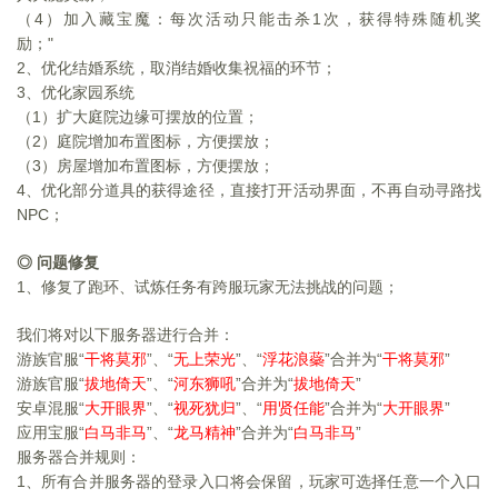
（4）加入藏宝魔：每次活动只能击杀1次，获得特殊随机奖
励；"
2
、优化结婚系统，取消结婚收集祝福的环节；
3
、优化家园系统
（1）扩大庭院边缘可摆放的位置；
（2）庭院增加布置图标，方便摆放；
（3）房屋增加布置图标，方便摆放；
4
、优化部分道具的获得途径，直接打开活动界面，不再自动寻路找
NPC；
◎ 问题修复
1
、修复了跑环、试炼任务有跨服玩家无法挑战的问题；
我们将对以下服务器进行合并：
游族官服
“
”、“
”、“
”
合并为“
”
干将莫邪
无上荣光
浮花浪蘂
干将莫邪
游族官服
“
”、“
”合并为“
”
拔地倚天
河东狮吼
拔地倚天
安卓混服
“
”、“
”、“
”
合并为“
”
大开眼界
视死犹归
用贤任能
大开眼界
应用宝服
“
”、“
”
合并为“
”
白马非马
龙马精神
白马非马
服务器合并规则：
1
、所有合并服务器的登录入口将会保留，玩家可选择任意一个入口