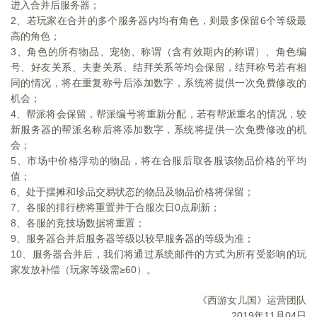
进入合并后服务器；
2
、若玩家在合并的多个服务器内均有角色，则最多保留6个等级最
高的角色；
3
、角色的所有物品、宠物、称谓（含有效期内的称谓）、角色编
号、好友关系、夫妻关系、结拜关系等均会保留，结拜称号若有相
同的情况，将在重复称号后添加数字，系统将提供一次免费修改的
机会；
4
、帮派将会保留，帮派编号将重新分配，若有帮派重名的情况，较
新服务器的帮派名称后将添加数字，系统将提供一次免费修改的机
会；
5
、市场中价格浮动的物品，将在合服后取各服该物品价格的平均
值；
6
、处于摆摊和珍品交易状态的物品及物品价格将保留；
7
、各服的排行榜将重置并于合服次日0点刷新；
8
、各服的竞技场数据将重置；
9
、服务器合并后服务器等级以较早服务器的等级为准；
10
、服务器合并后，我们将通过系统邮件的方式为所有受影响的玩
家发放补偿（玩家等级需≥60）。
《西游女儿国》运营团队
2019
年11月04日