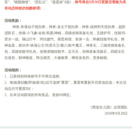
宾”、“桃园御使”、“恋红尘”、“逍遥侯”4选1，
称号将在9月30日更新后替换为具
有动态特效的炫酷称谓
）。
活动奖励：
神兽-朱雀仙子抵扣券，神兽-龙太子抵扣券，神兽-战神刑天抵扣券，超阶
进阶石，坐骑-小飞象/金鱼/凤凰/神鲲，四级坐骑装备礼包，五级护符，技能书-
背水一战、隔山打牛、同仇敌忾、善恶有报、舍身一击，终极技能书礼包，财
神金匙，新伙伴-铁扇公主/托塔天王/猪八戒/牛魔王，神兽石，三级坐骑装备礼
包，高级技能书礼包，坐骑宠物技能书，定天石，坐骑装备洗炼石，四级宝石
任选包，财神银匙，阵法残页，大修炼果，稀有染色剂，变身秘籍。
活动细则：
1、已获得的特殊称号不可再次选择。
2、每抽满
12
次
(即抽满1轮)后可选择“重置”，重置将重新开启奖池自选；本次活
动总共可重置
3
次；
3、在本活动获得的所有奖品、奖励均绑定。
《西游女儿国》运营团队
2018年9月28日