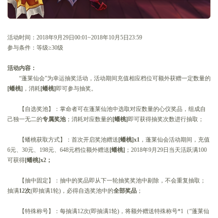
活动时间：2018年9月29日00:01~2018年10月5日23:59
参与条件：等级≥30级
活动内容：
“蓬莱仙会”为幸运抽奖活动，活动期间充值相应档位可额外获赠一定数量的
[
蟠桃]
，消耗
[
蟠桃]
即可参与抽奖。
【自选奖池】：掌命者可在蓬莱仙池中选取对应数量的心仪奖品，组成自
己独一无二的
专属奖池
；消耗对应数量的
[
蟠桃]
即可获得抽奖次数进行抽取；
【蟠桃获取方式】：首次开启奖池赠送
[
蟠桃]x1
，蓬莱仙会活动期间，充值
6元、30元、198元、648元档位额外赠送
[
蟠桃]
；2018年9月29日当天活跃满100
可获得
[
蟠桃]x2
；
【抽中固定】：抽中的奖品即从下一轮抽奖奖池中剔除，不会重复抽取；
抽满
12
次
(即抽满1轮)，必得自选奖池中的
全部奖品
；
【特殊称号】：每抽满12次(即抽满1轮)，将额外赠送特殊称号*1（“蓬莱仙