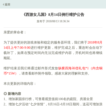
《西游女儿国》8月14日例行维护公告
发布于 2018/08/13 18:36:34
亲爱的掌命者：
为了提供更好的游戏体验和稳定的服务器环境，我们将于
201
8
年
8
月
14
日上午
7:00-
9
:00
进行维护更新，维护完成之后，重连时会自动下
载补丁，如果在预定时间内无法完成维护内容，开机时间也将继续
顺延。
维护结束后我们将通过邮件形式发放
纵横四海补偿礼包
*1（内含铜
币*15W）
，请查看邮件附件领取。感谢大家的理解和支持。
本次更新的详细内容：
◎
新增内容
1、增加家园排行榜，可查看观赏值前100名的庭院、房屋全景
2、增加七夕活动“七夕传情”，8月16日-8月18日期间，送花可增加浪