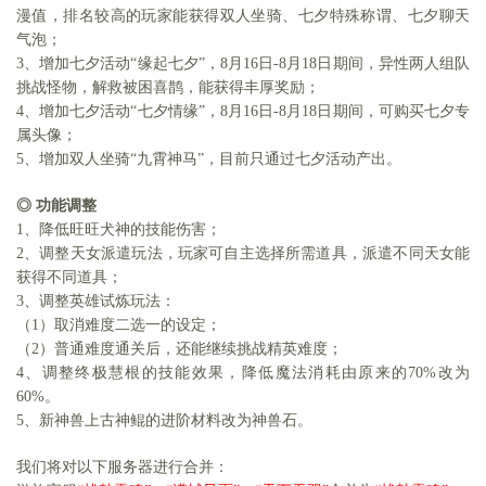
漫值，排名较高的玩家能获得双人坐骑、七夕特殊称谓、七夕聊天
气泡；
3、增加七夕活动“缘起七夕”，8月16日-8月18日期间，异性两人组队
挑战怪物，解救被困喜鹊，能获得丰厚奖励；
4、增加七夕活动“七夕情缘”，8月16日-8月18日期间，可购买七夕专
属头像；
5、增加双人坐骑“九霄神马”，目前只通过七夕活动产出。
◎
功能调整
1、降低旺旺犬神的技能伤害；
2、调整天女派遣玩法，玩家可自主选择所需道具，派遣不同天女能
获得不同道具；
3、调整英雄试炼玩法：
（
1）取消难度二选一的设定；
（
2）普通难度通关后，还能继续挑战精英难度；
4、调整终极慧根的技能效果，降低魔法消耗由原来的70%改为
60%。
5、新神兽上古神鲲的进阶材料改为神兽石。
我们将
对以下服务器进行合并：