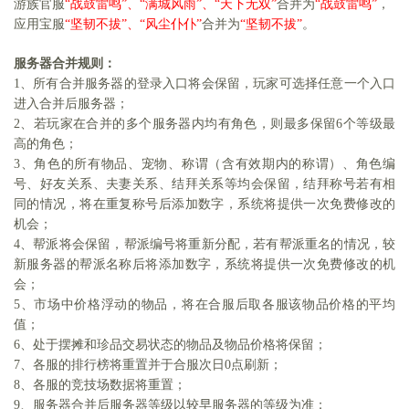
游族官服
“
战鼓雷鸣
”、“
满城风雨
”、“
天下无双
”
合并为
“
战鼓雷鸣
”
，
应用宝服
“
坚韧不拔
”、“
风尘仆仆
”
合并为
“
坚韧不拔
”
。
服务器合并规则：
1、所有合并服务器的登录入口将会保留，玩家可选择任意一个入口
进入合并后服务器；
2、若玩家在合并的多个服务器内均有角色，则最多保留6个等级最
高的角色；
3、角色的所有物品、宠物、称谓（含有效期内的称谓）、角色编
号、好友关系、夫妻关系、结拜关系等均会保留，结拜称号若有相
同的情况，将在重复称号后添加数字，系统将提供一次免费修改的
机会；
4、帮派将会保留，帮派编号将重新分配，若有帮派重名的情况，较
新服务器的帮派名称后将添加数字，系统将提供一次免费修改的机
会；
5、市场中价格浮动的物品，将在合服后取各服该物品价格的平均
值；
6、处于摆摊和珍品交易状态的物品及物品价格将保留；
7、各服的排行榜将重置并于合服次日0点刷新；
8、各服的竞技场数据将重置；
9、服务器合并后服务器等级以较早服务器的等级为准；