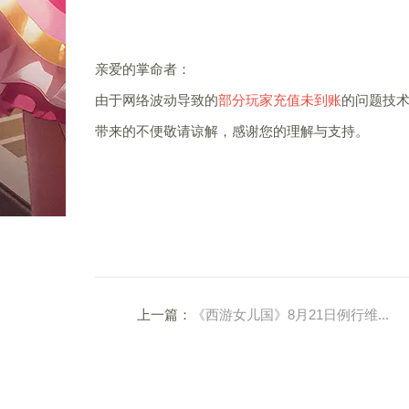
亲爱的掌命者：
由于网络波动导致的
部分玩家充值未到账
的问题技
带来的不便敬请谅解，感谢您的理解与支持。
上一篇：
《西游女儿国》8月21日例行维...