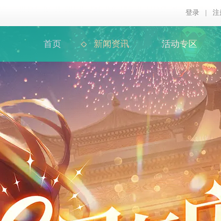
登录
|
注
首页
新闻资讯
活动专区