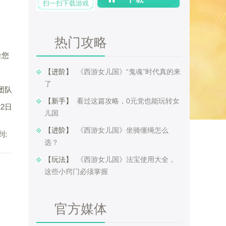
扫一扫下载游戏
热门攻略
给您
【进阶】 ​
《西游女儿国》“鬼魂”时代真的来
了
团队
【新手】 ​
看过这篇攻略，0元党也能玩转女
22日
儿国
【进阶】 ​
《西游女儿国》坐骑缰绳怎么
到:
选？
【玩法】 ​
《西游女儿国》法宝使用大全，
这些小窍门必须掌握
官方媒体