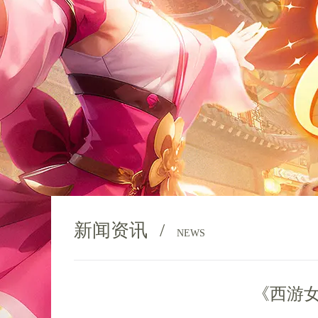
新闻资讯
/
NEWS
《西游