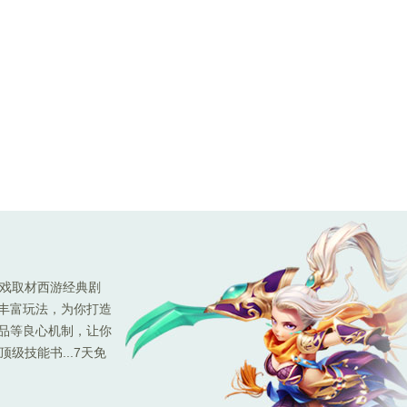
游戏取材西游经典剧
种丰富玩法，为你打造
极品等良心机制，让你
级技能书...7天免