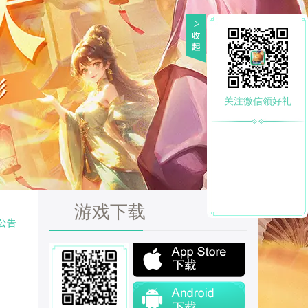
关注微信领好礼
游戏下载
公告