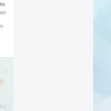
团队
月6日
到: