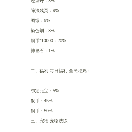
还童丹：8%
阵法残页：9%
绸缎：9%
染色剂：3%
铜币*10000：20%
神兽石：1%
二、福利-每日福利-全民吃鸡：
绑定元宝：5%
银币：45%
铜币：50%
三、宠物-宠物洗练