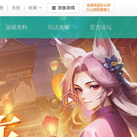
册
|
充值
|
收藏
收藏
游族游戏
游戏资料
玩法攻略
官方论坛