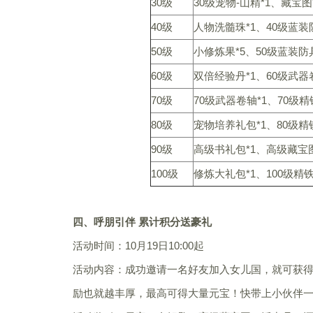
30级
30级宠物-山精*1、藏宝图
40级
人物洗髓珠*1、40级蓝装防
50级
小修炼果*5、50级蓝装防具
60级
双倍经验丹*1、60级武器卷
70级
70级武器卷轴*1、70级精
80级
宠物培养礼包*1、80级精铁
90级
高级书礼包*1、高级藏宝图*
100级
修炼大礼包*1、100级精铁
四、呼朋引伴 累计积分送豪礼
活动时间：10月19日10:00起
活动内容：成功邀请一名好友加入女儿国，就可获
励也就越丰厚，最高可得大量元宝！快带上小伙伴一