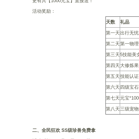
更有共【1000元宝】直接送！
活动奖励：
天数
礼品
第一天
出行无忧
第二天
第一物理
第三天
5技能美
第四天
大修炼果
第五天
技能认证
第六天
四级宝石任
第七天
元宝*10
第八天
三级宠物
二、全民狂欢 SS级珍兽免费拿