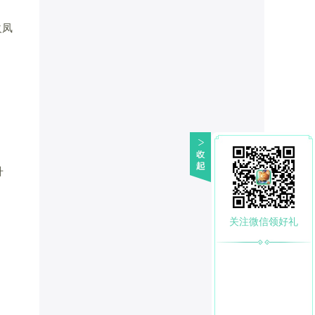
火凤
升
关注微信领好礼