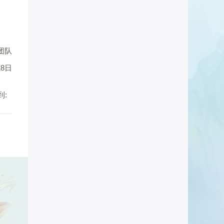
团队
18日
到: