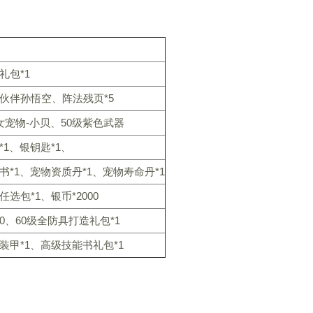
礼包*1
伙伴孙悟空、阵法残页*5
女宠物-小贝、50级紫色武器
*1、银钥匙*1、
书*1、宠物资质丹*1、宠物寿命丹*1
选包*1、银币*2000
00、60级全防具打造礼包*1
装甲*1、高级技能书礼包*1