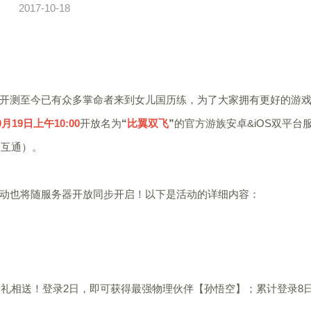
2017-10-18
测至今已有众多掌命者来到女儿国历练，为了大家拥有更好的游
0月19日上午10:00
开放名为
“
比翼双飞
”
的官方游族安卓&iOS双平台
不互通）。
也将随服务器开放同步开启！以下是活动的详细内容：
礼相送！登录2日，即可获得最强物理伙伴【孙悟空】；累计登录8