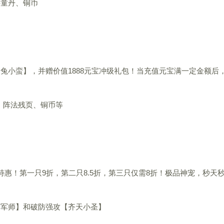
还童丹、铜币
兔小蛮】，并赠价值1888元宝冲级礼包！当充值元宝满一定金额后
、阵法残页、铜币等
惠！第一只9折，第二只8.5折，第三只仅需8折！极品神宠，秒天
喵军师】和破防强攻【齐天小圣】