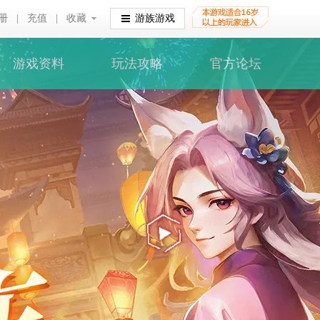
册
|
充值
|
收藏
收藏
游族游戏
游戏资料
玩法攻略
官方论坛