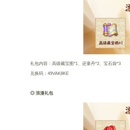
礼包内容：高级藏宝图*1、还童丹*2、宝石袋*3
兑换码：49VAK8KE
◎ 浪漫礼包