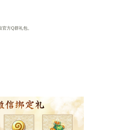
取官方Q群礼包。