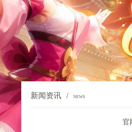
新闻资讯
/
NEWS
官