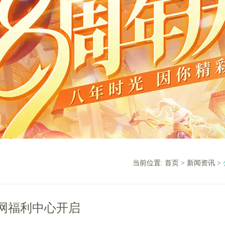
当前位置:
首页
>
新闻资讯
>
网福利中心开启