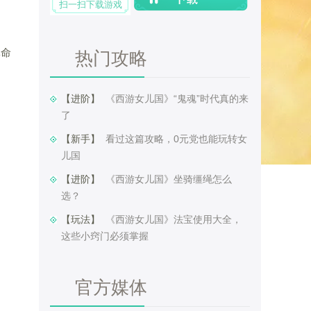
扫一扫下载游戏
掌命
热门攻略
【进阶】 ​
《西游女儿国》“鬼魂”时代真的来
了
【新手】 ​
看过这篇攻略，0元党也能玩转女
儿国
【进阶】 ​
《西游女儿国》坐骑缰绳怎么
选？
【玩法】 ​
《西游女儿国》法宝使用大全，
这些小窍门必须掌握
官方媒体