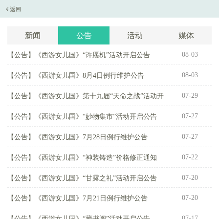
新闻
公告
活动
媒体
08-03
【公告】
《西游女儿国》“许愿机”活动开启公告
【
08-03
【公告】
《西游女儿国》8月4日例行维护公告
【
07-29
【公告】
《西游女儿国》第十九届“天命之战”活动开启公告
【
07-27
【公告】
《西游女儿国》“妙物集市”活动开启公告
【
07-27
【公告】
《西游女儿国》7月28日例行维护公告
【
07-22
【公告】
《西游女儿国》“神装铸造”价格修正通知
【
07-20
【公告】
《西游女儿国》“甘露之礼”活动开启公告
【
07-20
【公告】
《西游女儿国》7月21日例行维护公告
【
07-17
【公告】
《西游女儿国》“藏书阁”活动开启公告
【