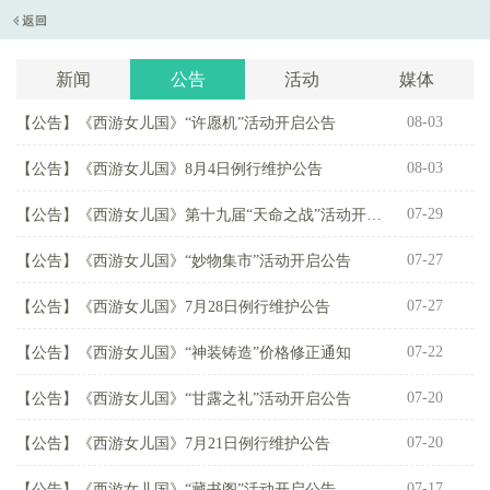
新闻
公告
活动
媒体
08-03
【公告】
《西游女儿国》“许愿机”活动开启公告
【
08-03
【公告】
《西游女儿国》8月4日例行维护公告
【
07-29
【公告】
《西游女儿国》第十九届“天命之战”活动开启公告
【
07-27
【公告】
《西游女儿国》“妙物集市”活动开启公告
【
07-27
【公告】
《西游女儿国》7月28日例行维护公告
【
07-22
【公告】
《西游女儿国》“神装铸造”价格修正通知
【
07-20
【公告】
《西游女儿国》“甘露之礼”活动开启公告
【
07-20
【公告】
《西游女儿国》7月21日例行维护公告
【
07-17
【公告】
《西游女儿国》“藏书阁”活动开启公告
【