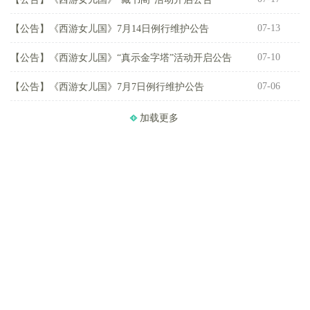
07-13
【公告】
《西游女儿国》7月14日例行维护公告
【
07-10
【公告】
《西游女儿国》“真示金字塔”活动开启公告
【
07-06
【公告】
《西游女儿国》7月7日例行维护公告
【
加载更多