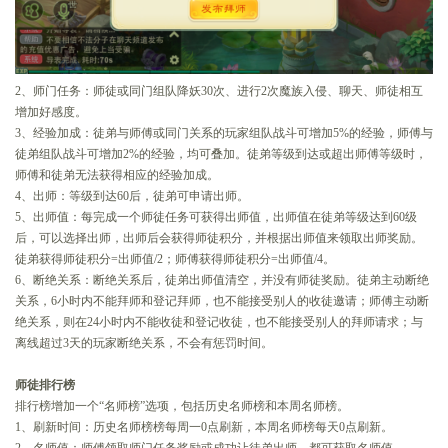
2、师门任务：师徒或同门组队降妖30次、进行2次魔族入侵、聊天、师徒相互
增加好感度。
3、经验加成：徒弟与师傅或同门关系的玩家组队战斗可增加5%的经验，师傅与
徒弟组队战斗可增加2%的经验，均可叠加。徒弟等级到达或超出师傅等级时，
师傅和徒弟无法获得相应的经验加成。
4、出师：等级到达60后，徒弟可申请出师。
5、出师值：每完成一个师徒任务可获得出师值，出师值在徒弟等级达到60级
后，可以选择出师，出师后会获得师徒积分，并根据出师值来领取出师奖励。
徒弟获得师徒积分=出师值/2；师傅获得师徒积分=出师值/4。
6、断绝关系：断绝关系后，徒弟出师值清空，并没有师徒奖励。徒弟主动断绝
关系，6小时内不能拜师和登记拜师，也不能接受别人的收徒邀请；师傅主动断
绝关系，则在24小时内不能收徒和登记收徒，也不能接受别人的拜师请求；与
离线超过3天的玩家断绝关系，不会有惩罚时间。
师徒排行榜
排行榜增加一个“名师榜”选项，包括历史名师榜和本周名师榜。
1、刷新时间：历史名师榜榜每周一0点刷新，本周名师榜每天0点刷新。
2、名师值：师傅领取师门任务奖励或成功让徒弟出师，都可获取名师值。