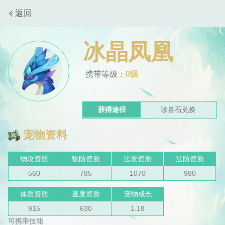
返回
冰晶凤凰
携带等级：
0级
获得途径
珍兽石兑换
宠物资料
物攻资质
物防资质
法攻资质
法防资质
560
785
1070
980
体质资质
速度资质
宠物成长
915
630
1.18
可携带技能