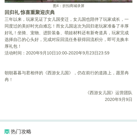
图
4
：折扣商城录屏
回归礼 惊喜重聚迎庆典
三年以来，玩家见证了女儿国变迁，女儿国也陪伴了玩家成长，一
同度过的美好时光自难忘！而女儿国这次为回归老玩家准备了丰厚
好礼！坐骑、宠物、进阶装备、萌娃材料还有新奇道具，玩家完成
选择自己的心头好，完成对应回流任务获得回流积分，即可兑换丰
厚礼包！
活动时间：
2020
年
9
月
10
日
10:00-2020
年
9
月
23
日
23:59
朝朝暮暮与君相伴的《西游女儿国》，仍在前行的道路上，愿景冉
冉！
《西游女儿国》运营团队
2020年9月9日
热门攻略