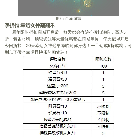
图
3
：白泽
-
施法
享折扣 幸运女神翻翻乐
周年限时折扣商城开启后，每天都会有随机折扣降临，高达
5
折，装备材料、顶级资源等大量优惠都在商城等你！每天记得开启
今日折扣，
20
天幸运女神迟早降临到你身边！一旦达成
5
折成就，可
别忘了做个幸运且快乐的购物狂！