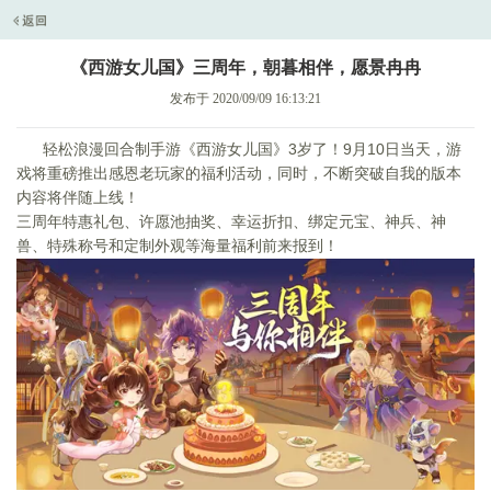
《西游女儿国》三周年，朝暮相伴，愿景冉冉
发布于 2020/09/09 16:13:21
轻松浪漫回合制手游《西游女儿国》
3
岁了！
9
月
10
日当天，游
戏将重磅推出感恩老玩家的福利活动，同时，不断突破自我的版本
内容将伴随上线！
三周年特惠礼包、许愿池抽奖、幸运折扣、绑定元宝、神兵、神
兽、特殊称号和定制外观等海量福利前来报到！