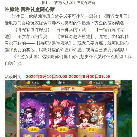
图
1
：《西游女儿国》三周年庆典
许愿池 四种礼盒随心赠
过生日，吹蜡烛许愿自然是必不可少的一部分！《西游女儿国》
活动期间会给玩家提供四种不同类型的许愿池：齐全的宠物装备
——【御宠有道许愿池】、培养神兵的宝藏——【千锤百炼许愿
池】、子女养成的宝典——【童真奇趣许愿池】、宠物、坐骑和精
灵都不缺的——【锦绣骑遇许愿池】。玩家只要许愿，就可以随心
选择想要的奖池，消耗对应的许愿币许愿，获得自己想要的奖励！
《西游女儿国》这次随你们挑！你们想要什么就许什么愿望！我
们送什么！
活动时间：
2020
年
9
月
10
日
10:00-2020
年
9
月
30
日
09:59