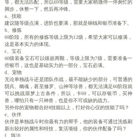
等，都无法匹配，所以
69等级，需要大家稍微停一停匆忙的
脚步，休整一下，然后再冲锋。
a、技能
建议随等级点满，进阶也要满，那就是铜钱和银币准备下。
b、修炼
69阶段，所有的修炼等级上限为12级，希望大家可以修满，
这是基本实力的体现。
c、宝石
60级装备宝石可以镶嵌两颗，等级上限为7级，需要准备一
些银币，这也是基础实力的一部分，宝石必满。
d、宠物
无论单独战斗还是团队作战，最不能缺少的部分，可普通的
阴兵、幽魂，甚至修罗、山神等珍兽，都无法满足
60阶段就
可以挑战噩梦上古条件，所以，卡69，可以存银币，买神
兽，哪怕只有一只神兽，也是你不可或缺的战力。
另外你的宠物都合好
8技能以上，打好你心仪的技能了吗？
e、伙伴
伙伴是单独战斗时你最有力的帮手，他的装备可通过洗炼刷
新出较好的属性和特技，复活项链，你的伙伴配备了吗？
f、阵法