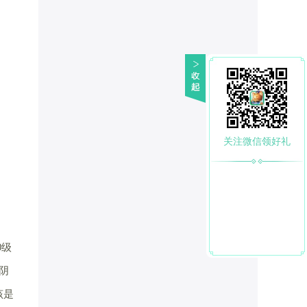
关注微信领好礼
0级
阴
该是