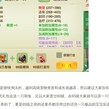
很快淘汰的，越到高级宠物资质和成长就越高，所以建议大家在6
充礼包会送一只萌兔，足以大家度过60级。在65级大家就可以弄一只
珍兽的了，要是65级之前的还童丹都没用过的话洗一只极品的宝宝应