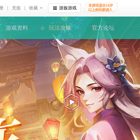
册
|
充值
|
收藏
收藏
游族游戏
游戏资料
玩法攻略
官方论坛