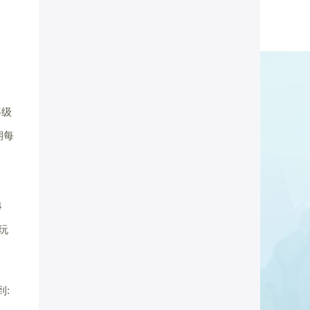
等级
期每
4
玩
到: