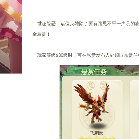
世态险恶，诸位英雄除了要有路见不平一声吼的凌
金悬赏！
玩家等级≥30级时，可在悬赏发布人处领取悬赏任