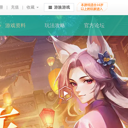
册
|
充值
|
收藏
收藏
游族游戏
游戏资料
玩法攻略
官方论坛