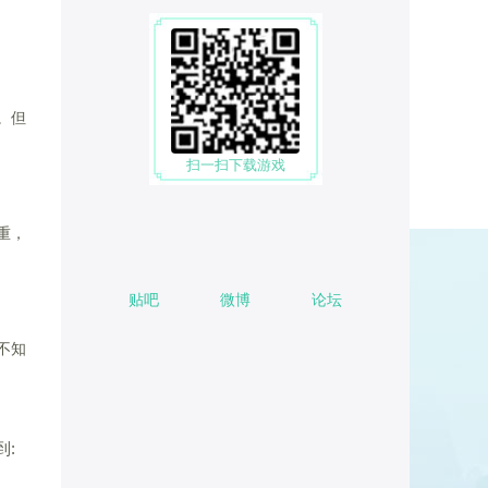
。但
扫一扫下载游戏
重，
贴吧
微博
论坛
不知
到: