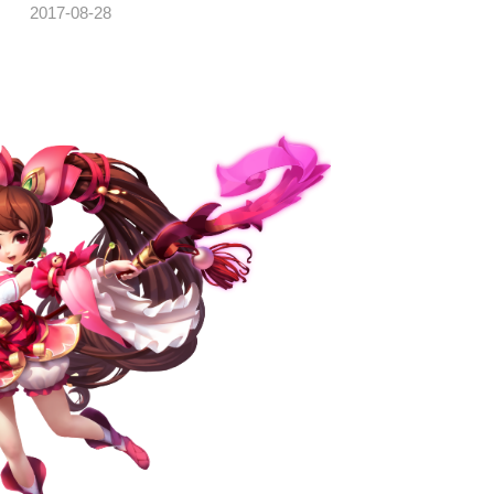
2017-08-28