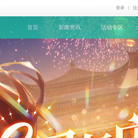
登录
|
注
首页
新闻资讯
活动专区