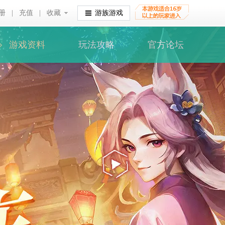
册
|
充值
|
收藏
收藏
游族游戏
游戏资料
玩法攻略
官方论坛