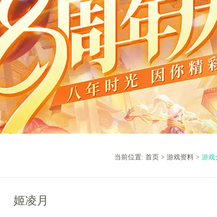
当前位置:
首页
>
游戏资料
>
游戏
姬凌月