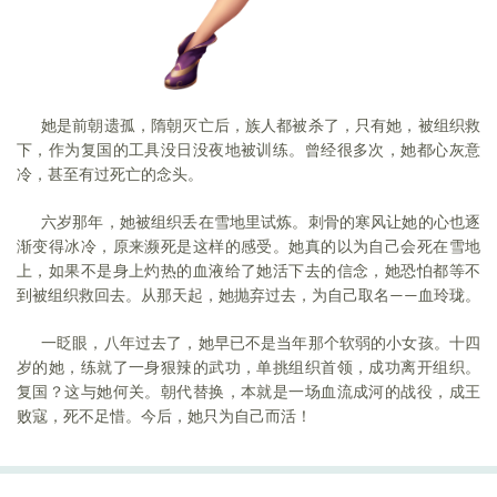
她是前朝遗孤，隋朝灭亡后，族人都被杀了，只有她，被组织救
下，作为复国的工具没日没夜地被训练。曾经很多次，她都心灰意
冷，甚至有过死亡的念头。
六岁那年，她被组织丢在雪地里试炼。刺骨的寒风让她的心也逐
渐变得冰冷，原来濒死是这样的感受。她真的以为自己会死在雪地
上，如果不是身上灼热的血液给了她活下去的信念，她恐怕都等不
到被组织救回去。从那天起，她抛弃过去，为自己取名——血玲珑。
一眨眼，八年过去了，她早已不是当年那个软弱的小女孩。十四
岁的她，练就了一身狠辣的武功，单挑组织首领，成功离开组织。
复国？这与她何关。朝代替换，本就是一场血流成河的战役，成王
败寇，死不足惜。今后，她只为自己而活！