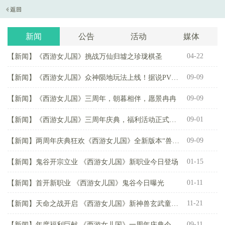
新闻
公告
活动
媒体
04-22
【新闻】
《西游女儿国》挑战万仙归墟之珍珑棋圣
【
09-09
【新闻】
《西游女儿国》众神陨地玩法上线！据说PVE里藏着PVP？
【
09-09
【新闻】
《西游女儿国》三周年，朝暮相伴，愿景冉冉
【
09-01
【新闻】
《西游女儿国》三周年庆典，福利活动正式启动！
【
09-09
【新闻】
两周年庆典狂欢《西游女儿国》全新版本“兽魂觉醒”重磅来袭！
【
01-15
【新闻】
鬼谷开宗立业 《西游女儿国》新职业今日登场
【
01-11
【新闻】
首开新职业 《西游女儿国》鬼谷今日曝光
【
11-21
【新闻】
天命之战开启 《西游女儿国》新神兽玄武童子11.24登场
【
09-11
【新闻】
年度福利巨献 《西游女儿国》一周年庆典今日开启
【