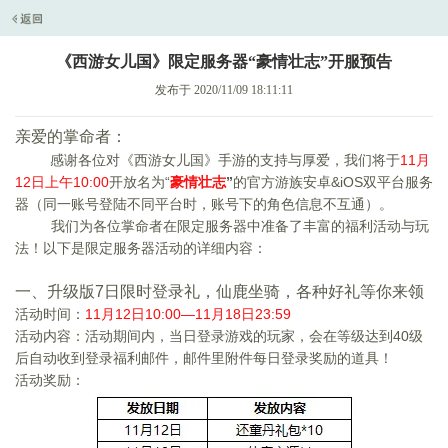
《西游女儿国》限定服务器“豪情壮志”开服预告
发布于 2020/11/09 18:11:11
亲爱的掌命者：
感谢各位对
《西游女儿国》手游的支持与厚爱，我们将于
11
月
12日
上午
10:00
开放名为“
豪情壮志
”
的官方游族安卓
&iOS
双平台服务
器（同一账号登陆不同平台时，账号下的角色信息不互通）。
我
们为各位掌命者在限定服务器中准备了丰富的福利活动与玩
法！以下是限定服务器活动的详细内容：
一、升级版7日限时登录礼，仙鹿坐骑，各种好礼等你来领
活动时间：
11
月12日
10:00—11月18日23:59
活动内容：活动期间内，当日登录游戏的玩家，会在等级达到40级
后自动收到登录福利邮件，邮件里附件每日登录奖励的道具！
活动奖励：