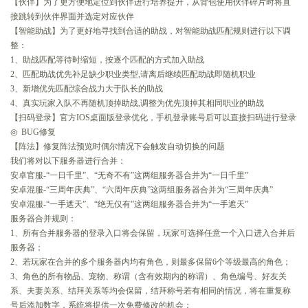
【伙伴】为了更方便地定位到伙伴进行培养提升，从背包使用伙伴碎片时将直
接跳转到伙伴界面并选定对应伙伴
【智能助战】为了更好地寻找到合适的助战，对智能助战匹配规则进行以下调
整：
1、助战匹配等待时缩短，按逐个匹配的方式加入助战
2、匹配助战优先补足缺少职业类型,请离后继续匹配助战即随机职业
3、新增优先匹配综合战力大于队长的助战
4、真实玩家入队不再随机顶掉助战,调整为优先顶掉其相同职业的助战
【扫码登录】官方IOS桌面版登录优化，手机登录账号后可以直接扫码进行登录
◎ BUG修复
【阵法】修复阵法预览时偶尔情况下会触发自动切换的问题
我们将对以下服务器进行合并：
安卓官服-“一日千里”、“无奇不有”这两组服务器合并为“一日千里”
安卓混服-“三周年庆典”、“六周年庆典”这两组服务器合并为“三周年庆典”
安卓混服-“一手遮天”、“绝无仅有”这两组服务器合并为“一手遮天”
服务器合并规则：
1、所有合并服务器的登录入口将会保留，玩家可选择任意一个入口进入合并后
服务器；
2、若玩家在合并的多个服务器内均有角色，则最多保留6个等级最高的角色；
3、角色的所有物品、宠物、称谓（含有效期内的称谓）、角色编号、好友关
系、夫妻关系、结拜关系等均会保留，结拜称号若有相同的情况，将在重复称
号后添加数字，系统将提供一次免费修改的机会；