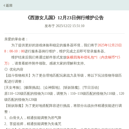
《西游女儿国》12月23日例行维护公告
发布于 2025/12/22 15:51:10
亲爱的掌命者：
为了提供更好的游戏体验和稳定的服务器环境，我们将于
2025年12月23
日
8：00-10：00
进行服务器例行维护，维护完成之后即可登录服务器。
维护结束后我们将通过邮件形式发放
纵横四海补偿礼包*1（内含铜币*15
万）
，请查看邮件附件领取。感谢大家的理解和支持。
◎ 优化内容
【战斗怪物相关】为了更合理地匹配玩家战力及等级，将以下玩法怪物等级匹
配进行调整：
[天女考验]、[极限挑战]、[众神陨地]、[斩妖除魔]、[节日活动]
原110~120级匹配的怪物为110级，调整为：110~119级匹配的怪物为110级，120
级匹配的怪物为120级
【斩妖除魔】为了更好地搭配阵容进行挑战，将部分出战伙伴精通技能进行调
整：
1、白骨夫人，精通技能调整为邪气降
2、菩提祖师，精通技能调整为失魂咒