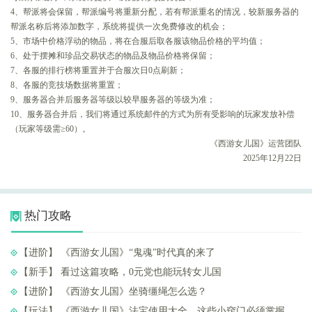
4、帮派将会保留，帮派编号将重新分配，若有帮派重名的情况，较新服务器的
帮派名称后将添加数字，系统将提供一次免费修改的机会；
5、市场中价格浮动的物品，将在合服后取各服该物品价格的平均值；
6、处于摆摊和珍品交易状态的物品及物品价格将保留；
7、各服的排行榜将重置并于合服次日0点刷新；
8、各服的竞技场数据将重置；
9、服务器合并后服务器等级以较早服务器的等级为准；
10、服务器合并后，我们将通过系统邮件的方式为所有受影响的玩家发放补偿
（玩家等级需≥60）。
《西游女儿国》运营团队
2025年12月22日
热门攻略
【进阶】 ​《西游女儿国》“鬼魂”时代真的来了
【新手】 ​看过这篇攻略，0元党也能玩转女儿国
【进阶】 ​《西游女儿国》坐骑缰绳怎么选？
【玩法】 ​《西游女儿国》法宝使用大全，这些小窍门必须掌握