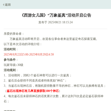
《西游女儿国》“万象鉴真”活动开启公告
发布于 2025/08/21 18:15:24
亲爱的掌命者：
万象鉴真活动即将开启，欢迎各位掌命者来这里鉴定奇石探索宝藏。
以下是本次活动的详细介绍：
活动时间
：
2025年8月22日5:00-2025年8月29日4:59
参与条件
：
玩家等级≥30级
活动规则
：
1、活动期间，消耗1个鉴石神凿可以进行一次鉴真；
2、鉴石后会获得不同道具或者特殊奖励“神石”；
3、当鉴石出现神石后，将随机获得数量不等的神石，神石可以兑换稀有道具；
（
鉴石出现神石有几率直接获取100个神石
）
4、每次鉴石后未获得神石的话奖累计次数，累计达到70次是必定鉴石获得神
石；