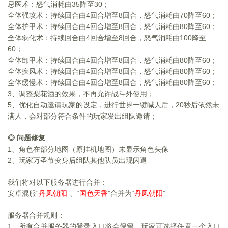
忌医术：怒气消耗由35降至30；
全体强攻术：持续回合由4回合增至8回合，怒气消耗由70降至60；
全体护甲术：持续回合由4回合增至8回合，怒气消耗由80降至60；
全体弱化术：持续回合由4回合增至8回合，怒气消耗由100降至
60；
全体卸甲术：持续回合由4回合增至8回合，怒气消耗由80降至60；
全体疾风术：持续回合由4回合增至8回合，怒气消耗由80降至60；
全体缓慢术：持续回合由4回合增至8回合，怒气消耗由80降至60；
3
、调整梨花酒的效果，不再允许战斗外使用；
5
、优化自动邀请玩家的设定，进行世界一键喊人后，20秒后依然未
满人，会对部分符合条件的玩家发出组队邀请；
◎ 问题修复
1
、角色在部分地图（原挂机地图）未显示角色头像
2
、玩家万圣节变身后组队其他队员出现闪退
我们将对以下服务器进行合并：
安卓混服
“
”、“
”
合并为“
”
丹凤朝阳
国色天香
丹凤朝阳
服务器合并规则：
1
、所有合并服务器的登录入口将会保留，玩家可选择任意一个入口