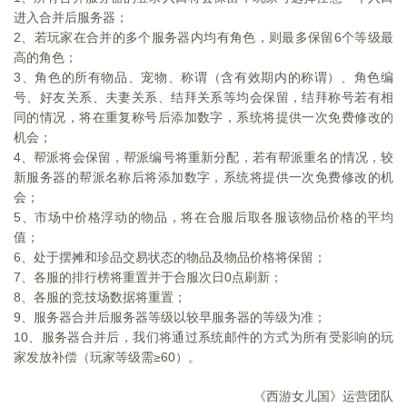
进入合并后服务器；
2
、若玩家在合并的多个服务器内均有角色，则最多保留6个等级最
高的角色；
3
、角色的所有物品、宠物、称谓（含有效期内的称谓）、角色编
号、好友关系、夫妻关系、结拜关系等均会保留，结拜称号若有相
同的情况，将在重复称号后添加数字，系统将提供一次免费修改的
机会；
4
、帮派将会保留，帮派编号将重新分配，若有帮派重名的情况，较
新服务器的帮派名称后将添加数字，系统将提供一次免费修改的机
会；
5
、市场中价格浮动的物品，将在合服后取各服该物品价格的平均
值；
6
、处于摆摊和珍品交易状态的物品及物品价格将保留；
7
、各服的排行榜将重置并于合服次日0点刷新；
8
、各服的竞技场数据将重置；
9
、服务器合并后服务器等级以较早服务器的等级为准；
10
、服务器合并后，我们将通过系统邮件的方式为所有受影响的玩
家发放补偿（玩家等级需≥60）。
《西游女儿国》运营团队