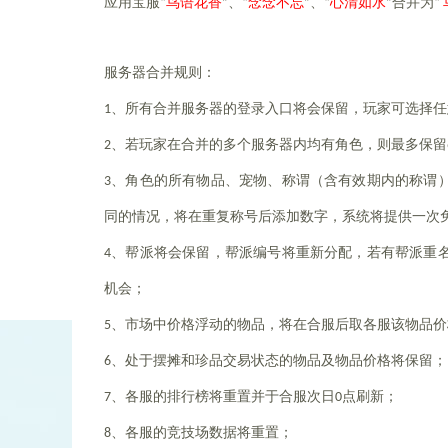
应用宝服
“
鸟语花香
”、“
念念不忘
”、“
心清如水
”
合并为“
服务器合并规则：
1
、所有合并服务器的登录入口将会保留，玩家可选择任
2
、若玩家在合并的多个服务器内均有角色，则最多保留
3
、角色的所有物品、宠物、称谓（含有效期内的称谓
同的情况，将在重复称号后添加数字，系统将提供一次
4
、帮派将会保留，帮派编号将重新分配，若有帮派重
机会；
5
、市场中价格浮动的物品，将在合服后取各服该物品价
6
、处于摆摊和珍品交易状态的物品及物品价格将保留；
7
、各服的排行榜将重置并于合服次日0点刷新；
8
、各服的竞技场数据将重置；