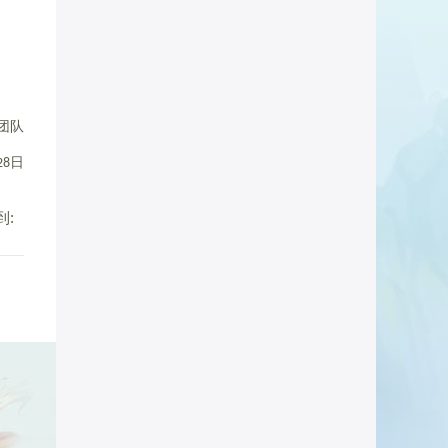
团队
28日
到: