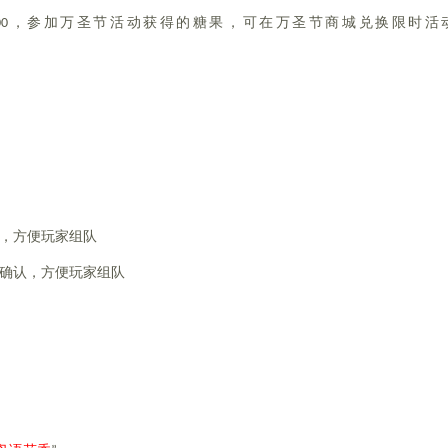
日5：00，参加万圣节活动获得的糖果，可在万圣节商城兑换限时活
坐骑的造型；
匹配确认，方便玩家组队
确认，方便玩家组队