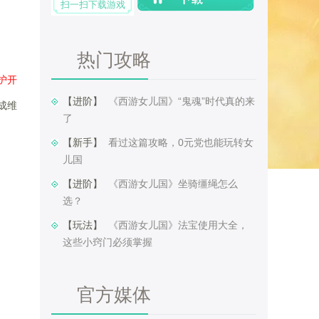
扫一扫下载游戏
热门攻略
护开
【进阶】 ​
《西游女儿国》“鬼魂”时代真的来
成维
了
【新手】 ​
看过这篇攻略，0元党也能玩转女
儿国
【进阶】 ​
《西游女儿国》坐骑缰绳怎么
选？
【玩法】 ​
《西游女儿国》法宝使用大全，
这些小窍门必须掌握
官方媒体