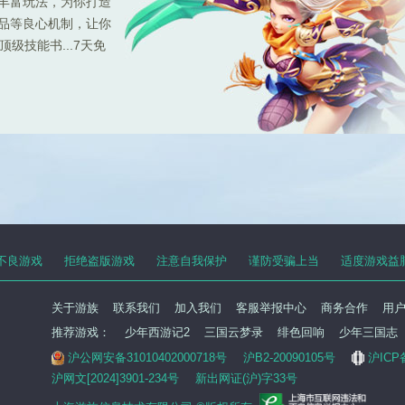
种丰富玩法，为你打造
极品等良心机制，让你
级技能书...7天免
不良游戏
拒绝盗版游戏
注意自我保护
谨防受骗上当
适度游戏益
关于游族
联系我们
加入我们
客服举报中心
商务合作
用
推荐游戏：
少年西游记2
三国云梦录
绯色回响
少年三国志
沪公网安备31010402000718号
沪B2-20090105号
沪ICP
沪网文[2024]3901-234号
新出网证(沪)字33号