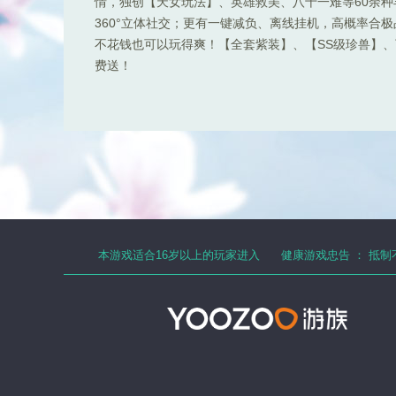
情，独创【天女玩法】、英雄救美、八十一难等60余
360°立体社交；更有一键减负、离线挂机，高概率合
不花钱也可以玩得爽！【全套紫装】、【SS级珍兽】、顶
费送！
本游戏适合
16
岁以上的玩家进入
健康游戏忠告 ：
抵制