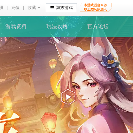
册
|
充值
|
收藏
收藏
游族游戏
游戏资料
玩法攻略
官方论坛