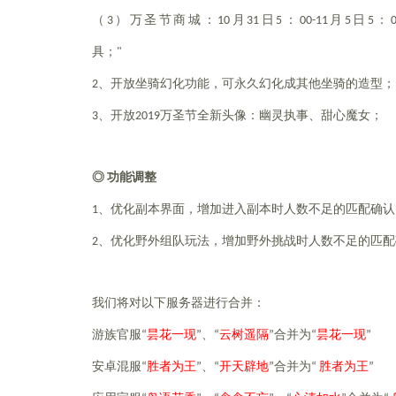
（3）万圣节商城：10月31日5：00-11月5
具；"
2
、开放坐骑幻化功能，可永久幻化成其他
3
、开放2019万圣节全新头像：幽灵执事、甜心魔女；
◎ 功能调整
1
、优化副本界面，增加进入副本时人数不足的
2
、优化野外组队玩法，增加野外挑战时人数不足的匹配
我们将对以下服务器进行合并：
游族官服
“
昙花一现
”、“
云树遥隔
”
合并为“
昙花一现
”
安卓混服
“
胜者为王
”、“
开天辟地
”
合并为“
胜者为王
”