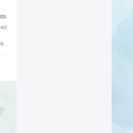
团队
14日
到: