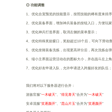
◎ 功能调整
1
、优化合宠预览的技能显示，按照技能的稀有度来排序
2
、优化装备界面，增加神兵装备的按钮入口，方便玩家
3
、优化神兵打造界面，取消左侧的菜单显示；
4
、优化特殊奖励窗口，奖励超过10个后，可向下滑动
5
、优化坐骑装备洗炼，出现更高评分后，再次洗炼会弹
6
、缩小主界面运营活动在的图标大小，并
7
、优化好友申请入队，允许申请进入跨服好友的队伍；
我们将对以下服务器进行合并：
游族官服“
”、“
”合并为“
”
一木破天
得见青天
一木破天
安卓混服
“
”、“
”
合并为“
”
笑逐颜开
昆山片玉
笑逐颜开