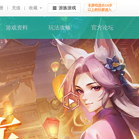
册
|
充值
|
收藏
收藏
游族游戏
游戏资料
玩法攻略
官方论坛