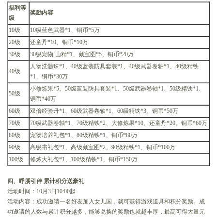
福利等
奖励内容
级
10级
10级蓝色武器*1、铜币*5万
20级
还童丹*10、铜币*10万
30级
30级宠物-山精*1、藏宝图*5、铜币*20万
人物洗髓珠*1、40级蓝装防具套装*1、40级武器卷轴*1、40级精铁
40级
*1、铜币*30万
小修炼果*5、50级蓝装防具套装*1、50级武器卷轴*1、50级精铁*1、
50级
铜币*40万
60级
双倍经验丹*1、60级武器卷轴*1、60级精铁*3、铜币*50万
70级
70级武器卷轴*1、70级精铁*2、大修炼果*10、还童丹*20、铜币*60万
80级
宠物培养礼包*1、80级精铁*1、铜币*80万
90级
高级书礼包*1、高级藏宝图*2、90级精铁*1、铜币*100万
100级
修炼大礼包*1、100级精铁*1、铜币*150万
四、呼朋引伴 累计积分送豪礼
活动时间：10月3日10:00起
活动内容：成功邀请一名好友加入女儿国，就可获得游戏道具和积分奖励。成
功邀请的人数与累计积分越多，能够兑换的奖励也就越丰厚，最高可得大量元