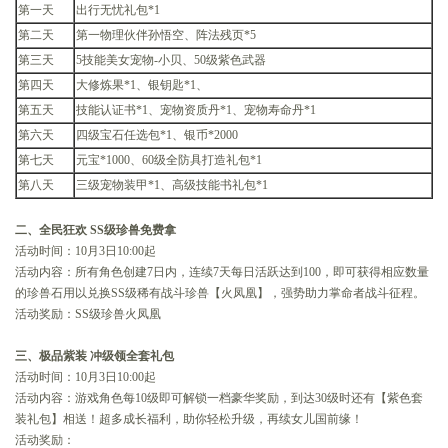
第一天
出行无忧礼包*1
第二天
第一物理伙伴孙悟空、阵法残页*5
第三天
5技能美女宠物-小贝、50级紫色武器
第四天
大修炼果*1、银钥匙*1、
第五天
技能认证书*1、宠物资质丹*1、宠物寿命丹*1
第六天
四级宝石任选包*1、银币*2000
第七天
元宝*1000、60级全防具打造礼包*1
第八天
三级宠物装甲*1、高级技能书礼包*1
二、全民狂欢 SS级珍兽免费拿
活动时间：10月3日10:00起
活动内容：所有角色创建7日内，连续7天每日活跃达到100，即可获得相应数量
的珍兽石用以兑换SS级稀有战斗珍兽【火凤凰】，强势助力掌命者战斗征程。
活动奖励：SS级珍兽火凤凰
三、极品紫装 冲级领全套礼包
活动时间：10月3日10:00起
活动内容：游戏角色每10级即可解锁一档豪华奖励，到达30级时还有【紫色套
装礼包】相送！超多成长福利，助你轻松升级，再续女儿国前缘！
活动奖励：