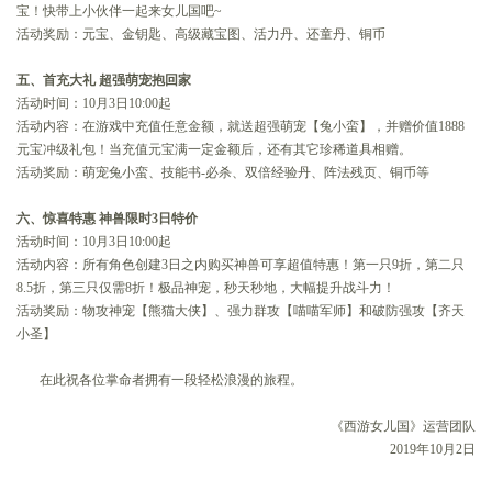
宝！快带上小伙伴一起来女儿国吧~
活动奖励：元宝、金钥匙、高级藏宝图、活力丹、还童丹、铜币
五、首充大礼 超强萌宠抱回家
活动时间：10月3日10:00起
活动内容：在游戏中充值任意金额，就送超强萌宠【兔小蛮】，并赠价值1888
元宝冲级礼包！当充值元宝满一定金额后，还有其它珍稀道具相赠。
活动奖励：萌宠兔小蛮、技能书-必杀、双倍经验丹、阵法残页、铜币等
六、惊喜特惠 神兽限时3日特价
活动时间：10月3日10:00起
活动内容：所有角色创建3日之内购买神兽可享超值特惠！第一只9折，第二只
8.5折，第三只仅需8折！极品神宠，秒天秒地，大幅提升战斗力！
活动奖励：物攻神宠【熊猫大侠】、强力群攻【喵喵军师】和破防强攻【齐天
小圣】
在此祝各位掌命者拥有一段轻松浪漫的旅程。
《西游女儿国》运营团队
2019年10月2日