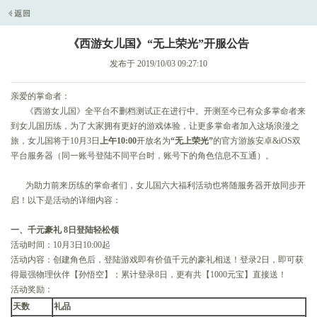
《西游女儿国》“无上荣光”开服公告
发布于 2019/10/03 09:27:10
亲爱的掌命者：
《西游女儿国》全平台不删档测试正在进行中。开测至今已有众多掌命者来
到女儿国历练，为了大家拥有更好的游戏体验，让更多掌命者加入这场浪漫之
旅，女儿国将于10月3日
上午10:00
开放名为
“无上荣光”
的官方游族安卓&iOS双
平台服务器（同一账号登陆不同平台时，账号下的角色信息不互通）。
为助力前来历练的掌命者们，女儿国六大福利活动也将随服务器开放同步开
启！以下是活动的详细内容：
一、千元豪礼 8日登陆轻松领
活动时间：10月3日10:00起
活动内容：创建角色后，登陆游戏即有价值千元的豪礼相送！登录2日，即可获
得最强物理伙伴【孙悟空】；累计登录8日，更有共【1000元宝】直接送！
活动奖励：
天数
礼品