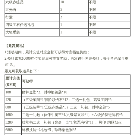
六级赤练晶
10
不限
五光石
5
不限
行囊
2
不限
四级宝石任选礼包
1
不限
大银币袋
1
不限
【龙宫赐礼】
1.活动期间，累计充值对应金额可获得对应档位奖励；
2.领取累充10000档位奖励后可重置奖励，再次进行累充领取，每个角色仅可重
置1次。
累充可获取道具如下：
累计充值
可获得
(RMB)
188
财神金匙*2、财神银钥匙*10
428
（五级项圈*1/低阶领悟石*12）二选一礼包、高级宝图*5
880
（五级装甲*1/五级赤练晶*5）二选一礼包、财神金匙*5
1680
二选一礼包（伙伴牛魔王*1/六级紫玄晶*1）+六级护符进阶石*5
3280
技能书二选一礼包（舍身一击*1/善恶有报*1）、脚印-绚丽烟火
6880
终极技能书礼包*5，珍稀染色剂*5