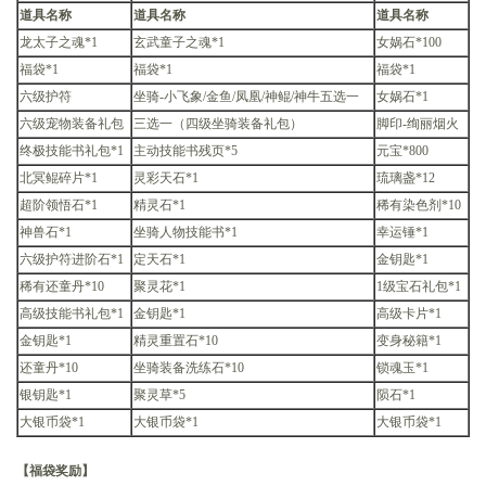
道具名称
道具名称
道具名称
龙太子之魂*1
玄武童子之魂*1
女娲石*100
福袋*1
福袋*1
福袋*1
六级护符
坐骑-小飞象/金鱼/凤凰/神鲲/神牛五选一
女娲石*1
六级宠物装备礼包
三选一（四级坐骑装备礼包）
脚印-绚丽烟火
终极技能书礼包*1
主动技能书残页*5
元宝*800
北冥鲲碎片*1
灵彩天石*1
琉璃盏*12
超阶领悟石*1
精灵石*1
稀有染色剂*10
神兽石*1
坐骑人物技能书*1
幸运锤*1
六级护符进阶石*1
定天石*1
金钥匙*1
稀有还童丹*10
聚灵花*1
1级宝石礼包*1
高级技能书礼包*1
金钥匙*1
高级卡片*1
金钥匙*1
精灵重置石*10
变身秘籍*1
还童丹*10
坐骑装备洗练石*10
锁魂玉*1
银钥匙*1
聚灵草*5
陨石*1
大银币袋*1
大银币袋*1
大银币袋*1
【福袋奖励】