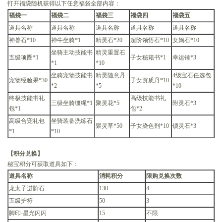
打开福袋随机获得以下任意福袋全部内容：
福袋一
福袋二
福袋三
福袋四
福袋五
道具名称
道具名称
道具名称
道具名称
道具名称
神兽石*10
神牛坐骑*1
精灵石*20
超阶领悟石*10
女娲石*10
坐骑主动技能书
精灵重置石
五级项圈*1
子女秘籍书*1
幸运锤*3
*1
*10
坐骑宠物技能书
精灵随意丹
4级宝石任选包
宠物经验果*30
子女资质丹*10
*2
*5
*10
终极技能书礼
高级技能书礼
三级坐骑缰绳*1
聚灵花*5
附灵石*3
包*1
包*2
高级合宠礼包
坐骑装备洗练石
聚灵草*50
子女染色剂*10
锁灵石*3
*1
*10
【积分兑换】
秘宝积分可获取道具如下：
道具名称
消耗积分
限购兑换次数
龙太子进阶石
130
4
五级护符
50
3
脚印-星光闪闪
15
不限