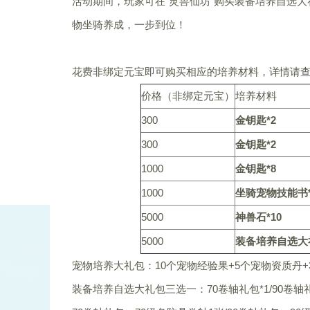
活动期间，玩家可在“灵兽仙坊”购买装备培养自选
物坐骑养成，一步到位！
花费非绑定元宝即可购买相应的培养材料，详情请
价格（非绑定元宝）
培养材料
300
金钥匙*2
300
金钥匙*2
1000
金钥匙*8
1000
坐骑宠物技能书*
5000
神兽石*10
5000
装备培养自选大
宠物培养大礼包：10个宠物经验果+5个宠物资质丹+
装备培养自选大礼包三选一：70卷轴礼包*1/90卷轴礼包