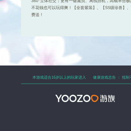
360°立体社交；更有一键减负、离线挂机，高概率合
不花钱也可以玩得爽！【全套紫装】、【SS级珍兽】、顶
费送！
本游戏适合
16
岁以上的玩家进入
健康游戏忠告 ：
抵制