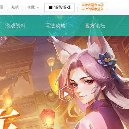
册
|
充值
|
收藏
收藏
游族游戏
游戏资料
玩法攻略
官方论坛