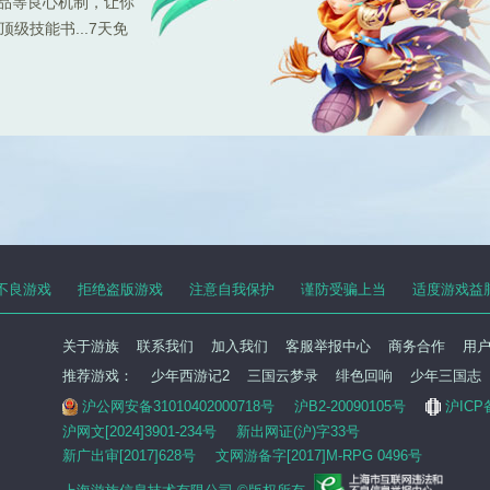
极品等良心机制，让你
级技能书...7天免
不良游戏
拒绝盗版游戏
注意自我保护
谨防受骗上当
适度游戏益
关于游族
联系我们
加入我们
客服举报中心
商务合作
用
推荐游戏：
少年西游记2
三国云梦录
绯色回响
少年三国志
沪公网安备31010402000718号
沪B2-20090105号
沪ICP
沪网文[2024]3901-234号
新出网证(沪)字33号
新广出审[2017]628号
文网游备字[2017]M-RPG 0496号