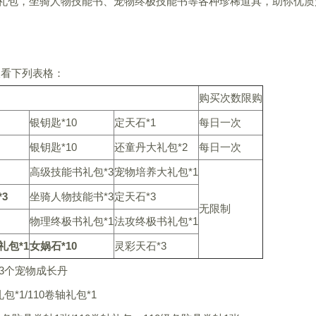
大礼包，坐骑人物技能书、宠物终极技能书等各种珍稀道具，助你优质
查看下列表格：
购买次数限购
银钥匙*10
定天石*1
每日一次
银钥匙*10
还童丹大礼包*2
每日一次
高级技能书礼包*3
宠物培养大礼包*1
3
坐骑人物技能书*3
定天石*3
无限制
物理终极书礼包*1
法攻终极书礼包*1
礼包*1
女娲石*10
灵彩天石*3
3个宠物成长丹
*1/110卷轴礼包*1