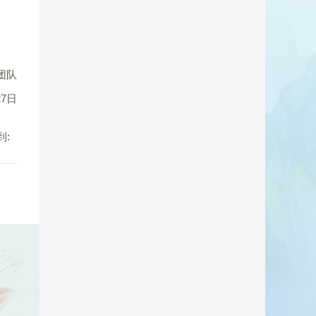
团队
27日
到: