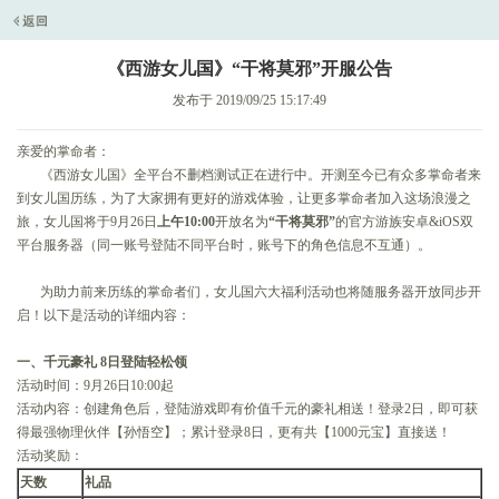
《西游女儿国》“干将莫邪”开服公告
发布于 2019/09/25 15:17:49
亲爱的掌命者：
《西游女儿国》全平台不删档测试正在进行中。开测至今已有众多掌命者来
到女儿国历练，为了大家拥有更好的游戏体验，让更多掌命者加入这场浪漫之
旅，女儿国将于9月26日
上午10:00
开放名为
“干将莫邪”
的官方游族安卓&iOS双
平台服务器（同一账号登陆不同平台时，账号下的角色信息不互通）。
为助力前来历练的掌命者们，女儿国六大福利活动也将随服务器开放同步开
启！以下是活动的详细内容：
一、千元豪礼 8日登陆轻松领
活动时间：9月26日10:00起
活动内容：创建角色后，登陆游戏即有价值千元的豪礼相送！登录2日，即可获
得最强物理伙伴【孙悟空】；累计登录8日，更有共【1000元宝】直接送！
活动奖励：
天数
礼品