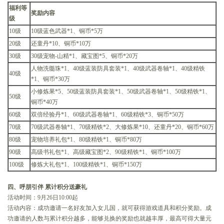
福利等
奖励内容
级
10级
10级蓝色武器*1、铜币*5万
20级
还童丹*10、铜币*10万
30级
30级宠物-山精*1、藏宝图*5、铜币*20万
人物洗髓珠*1、40级蓝装防具套装*1、40级武器卷轴*1、40级精铁
40级
*1、铜币*30万
小修炼果*5、50级蓝装防具套装*1、50级武器卷轴*1、50级精铁*1、
50级
铜币*40万
60级
双倍经验丹*1、60级武器卷轴*1、60级精铁*3、铜币*50万
70级
70级武器卷轴*1、70级精铁*2、大修炼果*10、还童丹*20、铜币*60万
80级
宠物培养礼包*1、80级精铁*1、铜币*80万
90级
高级书礼包*1、高级藏宝图*2、90级精铁*1、铜币*100万
100级
修炼大礼包*1、100级精铁*1、铜币*150万
四、呼朋引伴 累计积分送豪礼
活动时间：9月26日10:00起
活动内容：成功邀请一名好友加入女儿国，就可获得游戏道具和积分奖励。成
功邀请的人数与累计积分越多，能够兑换的奖励也就越丰厚，最高可得大量元