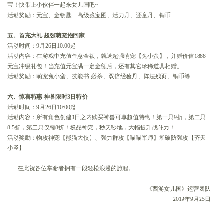
宝！快带上小伙伴一起来女儿国吧~
活动奖励：元宝、金钥匙、高级藏宝图、活力丹、还童丹、铜币
五、首充大礼 超强萌宠抱回家
活动时间：9月26日10:00起
活动内容：在游戏中充值任意金额，就送超强萌宠【兔小蛮】，并赠价值1888
元宝冲级礼包！当充值元宝满一定金额后，还有其它珍稀道具相赠。
活动奖励：萌宠兔小蛮、技能书-必杀、双倍经验丹、阵法残页、铜币等
六、惊喜特惠 神兽限时3日特价
活动时间：9月26日10:00起
活动内容：所有角色创建3日之内购买神兽可享超值特惠！第一只9折，第二只
8.5折，第三只仅需8折！极品神宠，秒天秒地，大幅提升战斗力！
活动奖励：物攻神宠【熊猫大侠】、强力群攻【喵喵军师】和破防强攻【齐天
小圣】
在此祝各位掌命者拥有一段轻松浪漫的旅程。
《西游女儿国》运营团队
2019年9月25日