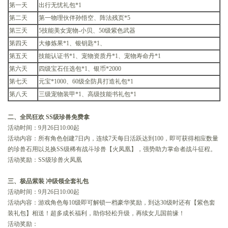
第一天
出行无忧礼包*1
第二天
第一物理伙伴孙悟空、阵法残页*5
第三天
5技能美女宠物-小贝、50级紫色武器
第四天
大修炼果*1、银钥匙*1、
第五天
技能认证书*1、宠物资质丹*1、宠物寿命丹*1
第六天
四级宝石任选包*1、银币*2000
第七天
元宝*1000、60级全防具打造礼包*1
第八天
三级宠物装甲*1、高级技能书礼包*1
二、全民狂欢 SS级珍兽免费拿
活动时间：9月26日10:00起
活动内容：所有角色创建7日内，连续7天每日活跃达到100，即可获得相应数量
的珍兽石用以兑换SS级稀有战斗珍兽【火凤凰】，强势助力掌命者战斗征程。
活动奖励：SS级珍兽火凤凰
三、极品紫装 冲级领全套礼包
活动时间：9月26日10:00起
活动内容：游戏角色每10级即可解锁一档豪华奖励，到达30级时还有【紫色套
装礼包】相送！超多成长福利，助你轻松升级，再续女儿国前缘！
活动奖励：