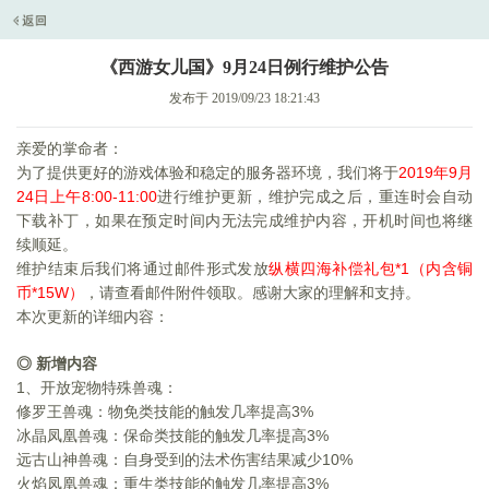
《西游女儿国》9月24日例行维护公告
发布于 2019/09/23 18:21:43
亲爱的掌命者：
为了提供更好的游戏体验和稳定的服务器环境，我们将于
2019
年9月
24日上午8:00-11:00
进行维护更新，维护完成之后，重连时会自动
下载补丁，如果在预定时间内无法完成维护内容，开机时间也将继
续顺延。
维护结束后我们将通过邮件形式发放
纵横四海补偿礼包*1（内含铜
币*15W）
，请查看邮件附件领取。感谢大家的理解和支持。
本次更新的详细内容：
◎ 新增内容
1
、开放宠物特殊兽魂：
修罗王兽魂：物免类技能的触发几率提高3%
冰晶凤凰兽魂：保命类技能的触发几率提高3%
远古山神兽魂：自身受到的法术伤害结果减少10%
火焰凤凰兽魂：重生类技能的触发几率提高3%