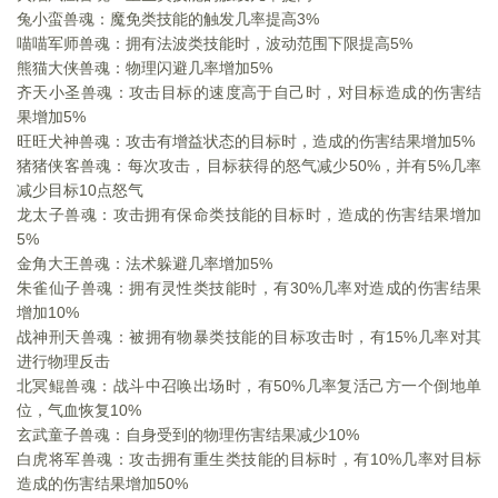
兔小蛮兽魂：魔免类技能的触发几率提高3%
喵喵军师兽魂：拥有法波类技能时，波动范围下限提高5%
熊猫大侠兽魂：物理闪避几率增加5%
齐天小圣兽魂：攻击目标的速度高于自己时，对目标造成的伤害结
果增加5%
旺旺犬神兽魂：攻击有增益状态的目标时，造成的伤害结果增加5%
猪猪侠客兽魂：每次攻击，目标获得的怒气减少50%，并有5%几率
减少目标10点怒气
龙太子兽魂：攻击拥有保命类技能的目标时，造成的伤害结果增加
5%
金角大王兽魂：法术躲避几率增加5%
朱雀仙子兽魂：拥有灵性类技能时，有30%几率对造成的伤害结果
增加10%
战神刑天兽魂：被拥有物暴类技能的目标攻击时，有15%几率对其
进行物理反击
北冥鲲兽魂：战斗中召唤出场时，有50%几率复活己方一个倒地单
位，气血恢复10%
玄武童子兽魂：自身受到的物理伤害结果减少10%
白虎将军兽魂：攻击拥有重生类技能的目标时，有10%几率对目标
造成的伤害结果增加50%