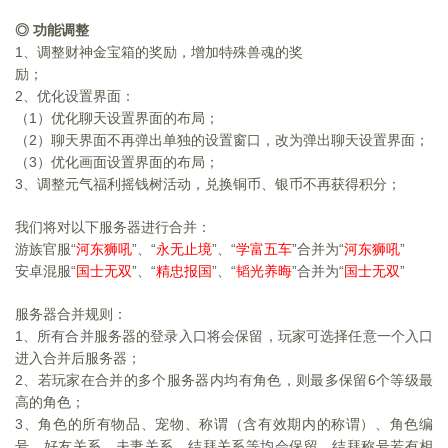
◎ 功能调整
1
、调整财神金宝箱的奖励，增加特殊兽魂的奖
励；
2
、优化设置界面：
（1）优化聊天设置界面的布局；
（2）聊天界面不再弹出单独的设置窗口，改为弹出聊天设置界面；
（3）优化画面设置界面的布局；
3
、调整元气福利摇钱树活动，兑换铜币、银币不再获得积分；
我们将对以下服务器进行合并：
游族官服“
”、“
”、“
”合并为“
”
河东狮吼
永无止境
学富五车
河东狮吼
安卓混服“
”、“
”、“
”合并为“
”
国士无双
精忠报国
韬光养晦
国士无双
服务器合并规则：
1
、所有合并服务器的登录入口将会保留，玩家可选择任意一个入口
进入合并后服务器；
2
、若玩家在合并的多个服务器内均有角色，则最多保留6个等级最
高的角色；
3
、角色的所有物品、宠物、称谓（含有效期内的称谓）、角色编
号、好友关系、夫妻关系、结拜关系等均会保留，结拜称号若有相