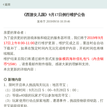
《西游女儿国》9月17日例行维护公告
发布于 2019/09/16 18:19:46
亲爱的掌命者：
为了提供更好的游戏体验和稳定的服务器环境，我们将于
2019
年9月
17日上午8:00-11:00
进行维护更新，维护完成之后，重连时会自动
下载补丁，如果在预定时间内无法完成维护内容，开机时间也将继
续顺延。
维护结束后我们将通过邮件形式发放
纵横四海补偿礼包*1（内含铜
币*15W）
，请查看邮件附件领取。感谢大家的理解和支持。
本次更新的详细内容：
◎ 新增内容
1
、限时开启单人挑战闯关玩法：地宫寻宝；
（1）活动时间：9月21日 5：00--9月28日 5：00；
（2）等级≥40级的玩家才可以参加地宫寻宝；
（3）玩家使用行动点探索地图，遭遇事件，挑战怪物获得钥匙，打
开宝箱获得奖励。