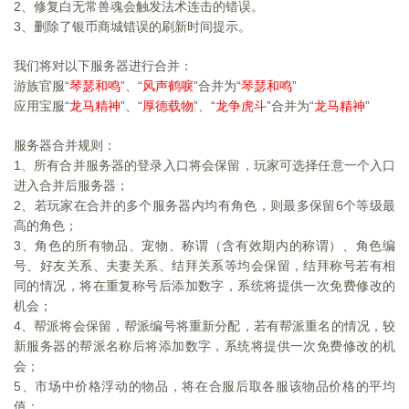
2
、修复白无常兽魂会触发法术连击的错误。
3
、删除了银币商城错误的刷新时间提示。
我们将对以下服务器进行合并：
游族官服“
”、“
”合并为“
”
琴瑟和鸣
风声鹤唳
琴瑟和鸣
应用宝服“
”、“
”、“
”合并为“
”
龙马精神
厚德载物
龙争虎斗
龙马
精神
服务器合并规则：
1
、所有合并服务器的登录入口将会保留，玩家可选择任意一个入口
进入合并后服务器；
2
、若玩家在合并的多个服务器内均有角色，则最多保留6个等级最
高的角色；
3
、角色的所有物品、宠物、称谓（含有效期内的称谓）、角色编
号、好友关系、夫妻关系、结拜关系等均会保留，结拜称号若有相
同的情况，将在重复称号后添加数字，系统将提供一次免费修改的
机会；
4
、帮派将会保留，帮派编号将重新分配，若有帮派重名的情况，较
新服务器的帮派名称后将添加数字，系统将提供一次免费修改的机
会；
5
、市场中价格浮动的物品，将在合服后取各服该物品价格的平均
值；