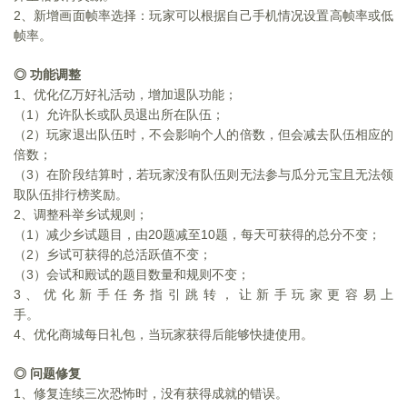
2
、新增画面帧率选择：玩家可以根据自己手机情况设置高帧率或低
帧率。
◎ 功能调整
1
、优化亿万好礼活动，增加退队功能；
（1）允许队长或队员退出所在队伍；
（2）玩家退出队伍时，不会影响个人的倍数，但会减去队伍相应的
倍数；
（3）在阶段结算时，若玩家没有队伍则无法参与瓜分元宝且无法领
取队伍排行榜奖励。
2
、调整科举乡试规则；
（1）减少乡试题目，由20题减至10题，每天可获得的总分不变；
（2）乡试可获得的总活跃值不变；
（3）会试和殿试的题目数量和规则不变；
3
、优化新手任务指引跳转，让新手玩家更容易上
手。
4
、优化商城每日礼包，当玩家获得后能够快捷使用。
◎ 问题修复
1
、修复连续三次恐怖时，没有获得成就的错误。