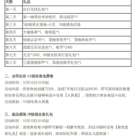
天数
礼品
第一天
出行无忧礼包*1
第二天
第一物理伙伴孙悟空、阵法残页*5
第三天
5技能美女宠物-小贝、50级紫色武器
第四天
大修炼果*1、银钥匙*1、
第五天
技能认证书*1、宠物资质丹*1、宠物寿命丹*1
第六天
四级宝石任选包*1、银币*2000
第七天
元宝*1000、60级全防具打造礼包*1
第八天
三级宠物装甲*1、高级技能书礼包*1
二、全民狂欢 SS级珍兽免费拿
活动时间：10月10日10:00起
活动内容：所有角色创建7日内，连续7天每日活跃达到100，即可获得相应数量
的珍兽石用以兑换SS级稀有战斗珍兽【火凤凰】，强势助力掌命者战斗征程。
活动奖励：SS级珍兽火凤凰
三、极品紫装 冲级领全套礼包
活动时间：10月10日10:00起
活动内容：游戏角色每10级即可解锁一档豪华奖励，到达30级时还有【紫色套
装礼包】相送！超多成长福利，助你轻松升级，再续女儿国前缘！