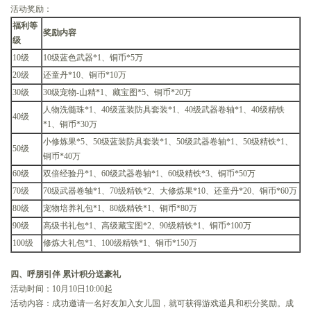
活动奖励：
福利等
奖励内容
级
10级
10级蓝色武器*1、铜币*5万
20级
还童丹*10、铜币*10万
30级
30级宠物-山精*1、藏宝图*5、铜币*20万
人物洗髓珠*1、40级蓝装防具套装*1、40级武器卷轴*1、40级精铁
40级
*1、铜币*30万
小修炼果*5、50级蓝装防具套装*1、50级武器卷轴*1、50级精铁*1、
50级
铜币*40万
60级
双倍经验丹*1、60级武器卷轴*1、60级精铁*3、铜币*50万
70级
70级武器卷轴*1、70级精铁*2、大修炼果*10、还童丹*20、铜币*60万
80级
宠物培养礼包*1、80级精铁*1、铜币*80万
90级
高级书礼包*1、高级藏宝图*2、90级精铁*1、铜币*100万
100级
修炼大礼包*1、100级精铁*1、铜币*150万
四、呼朋引伴 累计积分送豪礼
活动时间：10月10日10:00起
活动内容：成功邀请一名好友加入女儿国，就可获得游戏道具和积分奖励。成