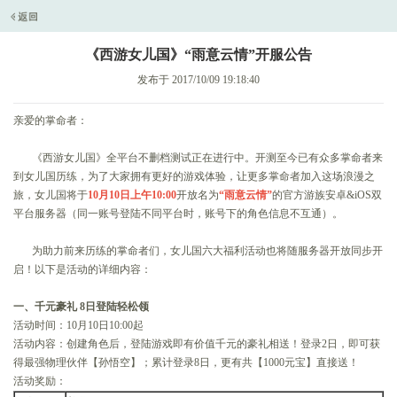
《西游女儿国》“雨意云情”开服公告
发布于 2017/10/09 19:18:40
亲爱的掌命者：
《西游女儿国》全平台不删档测试正在进行中。开测至今已有众多掌命者来
到女儿国历练，为了大家拥有更好的游戏体验，让更多掌命者加入这场浪漫之
旅，女儿国将于
10月10日上午10:00
开放名为
“雨意云情”
的官方游族安卓&iOS双
平台服务器（同一账号登陆不同平台时，账号下的角色信息不互通）。
为助力前来历练的掌命者们，女儿国六大福利活动也将随服务器开放同步开
启！以下是活动的详细内容：
一、千元豪礼 8日登陆轻松领
活动时间：10月10日10:00起
活动内容：创建角色后，登陆游戏即有价值千元的豪礼相送！登录2日，即可获
得最强物理伙伴【孙悟空】；累计登录8日，更有共【1000元宝】直接送！
活动奖励：