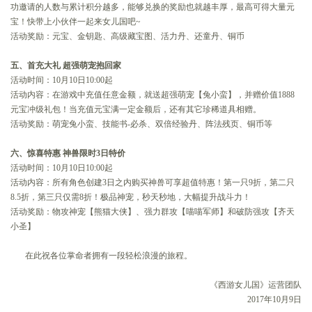
功邀请的人数与累计积分越多，能够兑换的奖励也就越丰厚，最高可得大量元
宝！快带上小伙伴一起来女儿国吧~
活动奖励：元宝、金钥匙、高级藏宝图、活力丹、还童丹、铜币
五、首充大礼 超强萌宠抱回家
活动时间：10月10日10:00起
活动内容：在游戏中充值任意金额，就送超强萌宠【兔小蛮】，并赠价值1888
元宝冲级礼包！当充值元宝满一定金额后，还有其它珍稀道具相赠。
活动奖励：萌宠兔小蛮、技能书-必杀、双倍经验丹、阵法残页、铜币等
六、惊喜特惠 神兽限时3日特价
活动时间：10月10日10:00起
活动内容：所有角色创建3日之内购买神兽可享超值特惠！第一只9折，第二只
8.5折，第三只仅需8折！极品神宠，秒天秒地，大幅提升战斗力！
活动奖励：物攻神宠【熊猫大侠】、强力群攻【喵喵军师】和破防强攻【齐天
小圣】
在此祝各位掌命者拥有一段轻松浪漫的旅程。
《西游女儿国》运营团队
2017年10月9日